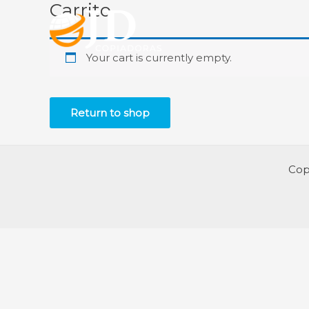
Carrito
Ir
al
contenido
Your cart is currently empty.
Return to shop
Cop