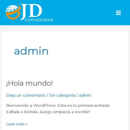
Ir
Main
al
Men
contenido
admin
¡Hola mundo!
¡Hola
mundo!
Deja un comentario
/
Sin categoría
/
admin
Bienvenido a WordPress. Esta es tu primera entrada.
Edítala o bórrala, ¡luego empieza a escribir!
Leer más »